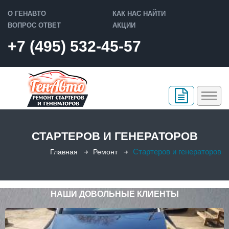
О ГЕНАВТО
КАК НАС НАЙТИ
ВОПРОС ОТВЕТ
АКЦИИ
+7 (495) 532-45-57
РЕМОНТ
СТАРТЕРОВ И ГЕНЕРАТОРОВ
Ремонт стартера
ПРОДАЖА
Стартеров и генераторов
Главная
Ремонт
Ремонт генератора
Восстановленные стартеры
ГАРАНТИЯ
Ремонт печки
Восстановленные генераторы
КОНТАКТЫ
НАШИ ДОВОЛЬНЫЕ КЛИЕНТЫ
Слесарный ремонт
Фотоотчеты