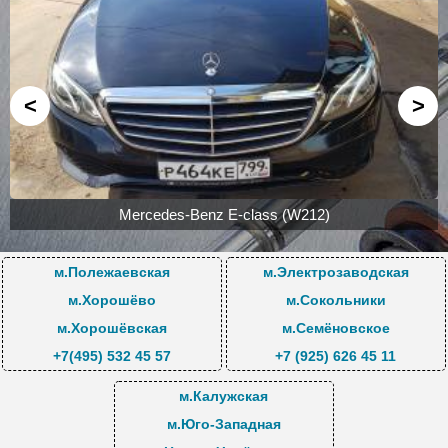
Услуги и цены
<
>
Mercedes-Benz E-class (W212)
м.Полежаевская
м.Электрозаводская
м.Хорошёво
м.Сокольники
м.Хорошёвская
м.Семёновское
+7(495) 532 45 57
+7 (925) 626 45 11
м.Калужская
м.Юго-Западная