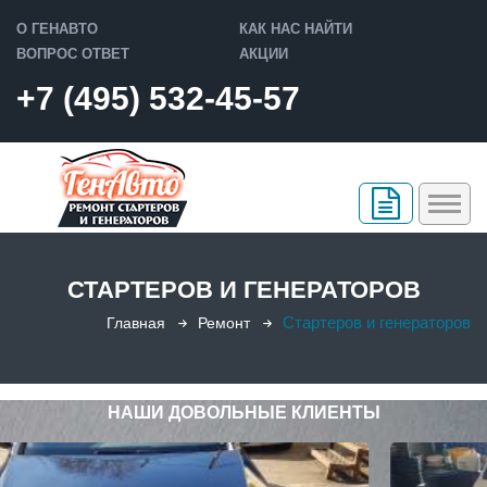
О ГЕНАВТО
КАК НАС НАЙТИ
ВОПРОС ОТВЕТ
АКЦИИ
+7 (495) 532-45-57
РЕМОНТ
СТАРТЕРОВ И ГЕНЕРАТОРОВ
Ремонт стартера
ПРОДАЖА
Стартеров и генераторов
Главная
Ремонт
Ремонт генератора
Восстановленные стартеры
ГАРАНТИЯ
Ремонт печки
Восстановленные генераторы
КОНТАКТЫ
НАШИ ДОВОЛЬНЫЕ КЛИЕНТЫ
Слесарный ремонт
Фотоотчеты