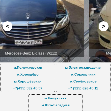
Услуги и цены
<
>
Mercedes-Benz CLA 250 2.0 4-Matik 2015гв
м.Полежаевская
м.Электрозаводская
м.Хорошёво
м.Сокольники
м.Хорошёвская
м.Семёновское
+7(495) 532 45 57
+7 (925) 626 45 11
м.Калужская
м.Юго-Западная