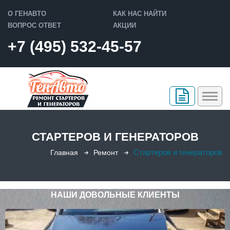
О ГЕНАВТО
КАК НАС НАЙТИ
ВОПРОС ОТВЕТ
АКЦИИ
+7 (495) 532-45-57
РЕМОНТ
СТАРТЕРОВ И ГЕНЕРАТОРОВ
Ремонт стартера
ПРОДАЖА
Стартеров и генераторов
Главная
Ремонт
Ремонт генератора
Восстановленные стартеры
ГАРАНТИЯ
Ремонт печки
Восстановленные генераторы
КОНТАКТЫ
НАШИ ДОВОЛЬНЫЕ КЛИЕНТЫ
Слесарный ремонт
Фотоотчеты