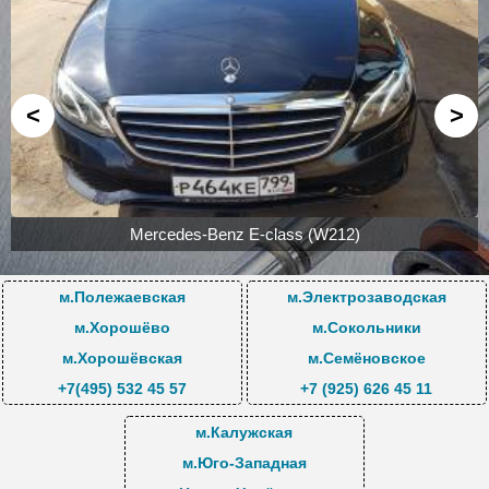
Услуги и цены
<
>
Mercedes-Benz CLA 250 2.0 4-Matik 2015гв
м.Полежаевская
м.Электрозаводская
м.Хорошёво
м.Сокольники
м.Хорошёвская
м.Семёновское
+7(495) 532 45 57
+7 (925) 626 45 11
м.Калужская
м.Юго-Западная